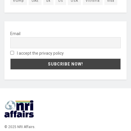
trump
UAE
uk
US
USA
Victoria
visa
Email
I accept the privacy policy
© 2025 NRI Affairs.