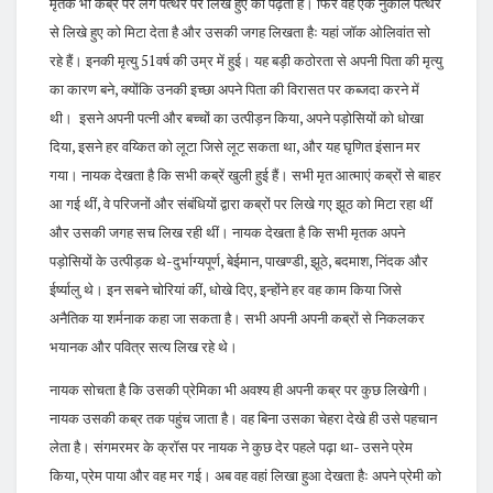
मृतक भी कब्र पर लगे पत्थर पर लिखे हुए को पढ़ता है। फिर वह एक नुकीले पत्थर
से लिखे हुए को मिटा देता है और उसकी जगह लिखता हैः यहां जॉक ओलिवांत सो
रहे हैं। इनकी मृत्यु 51वर्ष की उम्र में हुई। यह बड़ी कठोरता से अपनी पिता की मृत्यु
का कारण बने, क्योंकि उनकी इच्छा अपने पिता की विरासत पर कब्जदा करने में
थी। इसने अपनी पत्नी और बच्चों का उत्पीड़न किया, अपने पड़ोसियों को धोखा
दिया, इसने हर वय्कित को लूटा जिसे लूट सकता था, और यह घृणित इंसान मर
गया। नायक देखता है कि सभी कब्रें खुली हुई हैं। सभी मृत आत्माएं कब्रों से बाहर
आ गई थीं, वे परिजनों और संबंधियों द्वारा कब्रों पर लिखे गए झूठ को मिटा रहा थीं
और उसकी जगह सच लिख रही थीं। नायक देखता है कि सभी मृतक अपने
पड़ोसियों के उत्पीड़क थे-दुर्भाग्यपूर्ण, बेईमान, पाखण्डी, झूठे, बदमाश, निंदक और
ईर्ष्यालु थे। इन सबने चोरियां कीं, धोखे दिए, इन्होंने हर वह काम किया जिसे
अनैतिक या शर्मनाक कहा जा सकता है। सभी अपनी अपनी कब्रों से निकलकर
भयानक और पवित्र सत्य लिख रहे थे।
नायक सोचता है कि उसकी प्रेमिका भी अवश्य ही अपनी कब्र पर कुछ लिखेगी।
नायक उसकी कब्र तक पहुंच जाता है। वह बिना उसका चेहरा देखे ही उसे पहचान
लेता है। संगमरमर के क्रॉस पर नायक ने कुछ देर पहले पढ़ा था- उसने प्रेम
किया, प्रेम पाया और वह मर गई। अब वह वहां लिखा हुआ देखता हैः अपने प्रेमी को