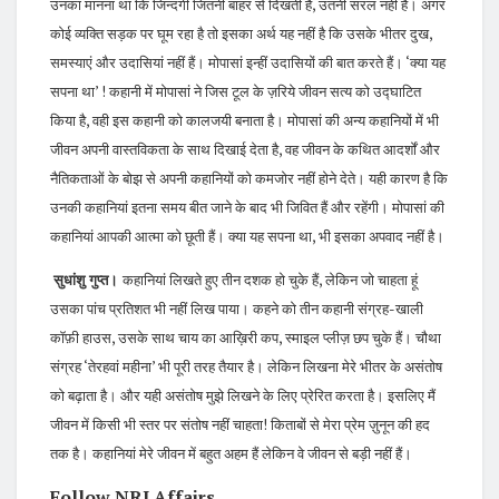
उनका मानना था कि जिन्दगी जितनी बाहर से दिखती है, उतनी सरल नहीं है। अगर
कोई व्यक्ति सड़क पर घूम रहा है तो इसका अर्थ यह नहीं है कि उसके भीतर दुख,
समस्याएं और उदासियां नहीं हैं। मोपासां इन्हीं उदासियों की बात करते हैं। ‘क्या यह
सपना था’ ! कहानी में मोपासां ने जिस टूल के ज़रिये जीवन सत्य को उद्घाटित
किया है, वही इस कहानी को कालजयी बनाता है। मोपासां की अन्य कहानियों में भी
जीवन अपनी वास्तविकता के साथ दिखाई देता है, वह जीवन के कथित आदर्शों और
नैतिकताओं के बोझ से अपनी कहानियों को कमजोर नहीं होने देते। यही कारण है कि
उनकी कहानियां इतना समय बीत जाने के बाद भी जिवित हैं और रहेंगी। मोपासां की
कहानियां आपकी आत्मा को छूती हैं। क्या यह सपना था, भी इसका अपवाद नहीं है।
सुधांशु गुप्त।
कहानियां लिखते हुए तीन दशक हो चुके हैं, लेकिन जो चाहता हूं
उसका पांच प्रतिशत भी नहीं लिख पाया। कहने को तीन कहानी संग्रह-खाली
कॉफ़ी हाउस, उसके साथ चाय का आख़िरी कप, स्माइल प्लीज़ छप चुके हैं। चौथा
संग्रह ‘तेरहवां महीना’ भी पूरी तरह तैयार है। लेकिन लिखना मेरे भीतर के असंतोष
को बढ़ाता है। और यही असंतोष मुझे लिखने के लिए प्रेरित करता है। इसलिए मैं
जीवन में किसी भी स्तर पर संतोष नहीं चाहता! किताबों से मेरा प्रेम ज़ुनून की हद
तक है। कहानियां मेरे जीवन में बहुत अहम हैं लेकिन वे जीवन से बड़ी नहीं हैं।
Follow NRI Affairs