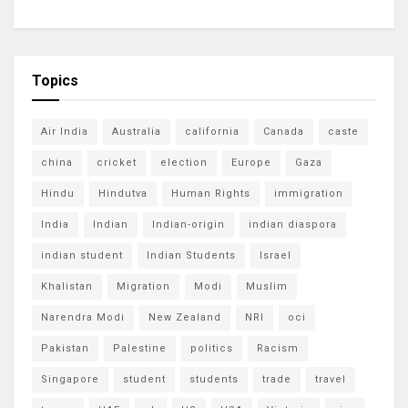
Topics
Air India
Australia
california
Canada
caste
china
cricket
election
Europe
Gaza
Hindu
Hindutva
Human Rights
immigration
India
Indian
Indian-origin
indian diaspora
indian student
Indian Students
Israel
Khalistan
Migration
Modi
Muslim
Narendra Modi
New Zealand
NRI
oci
Pakistan
Palestine
politics
Racism
Singapore
student
students
trade
travel